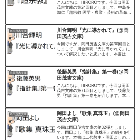
こんにちは、HIROROです。今回は岡田
茂吉文庫の第24回目としまして、中島多
加仁『超宗教 医学・農業・芸術の革命児
岡田茂吉の霊子科学』を紹介します。(前
回に続いて分派教団側の本の紹介となり
ます) 著者の中島多加仁氏は一元化で離
川合輝明『光に導かれて』(@岡
岡田茂吉文庫
脱した大栄...
田茂吉文庫)
今回ですが、岡田茂吉文庫の第30回目と
しまして、川合輝明『光に導かれて』に
ついて解説したいと思います。本書は今
から40年以上前に世界救世教(メシアニカ
ゼネラル)から刊行されました。筆者は世
界救世教総長など重職を歴任した川合輝
後藤英男『指針集』第一巻(@岡
岡田茂吉文庫
明氏です。
田茂吉文庫)
こんにちは、HIROROです。今回は岡田
茂吉文庫の第71回目としまして、後藤英
男『指針集』第一巻を紹介します。本書
は現在のミロクコミュニティ救世神教を
創立しました後藤英男氏の指針を編年で
まとめられたものです。(元は救世神教の
岡田よし『歌集 真珠玉』(@岡田
岡田茂吉文庫
機関紙「五光」に...
茂吉文庫)
今回は岡田茂吉文庫の第32弾としまし
て、岡田よし『歌集 真珠玉』の紹介を行
います。本書は二代教主・岡田よしの十