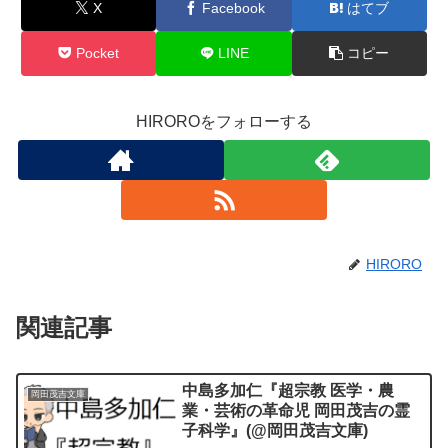
X
Facebook
はてブ
Pocket
LINE
コピー
HIROROをフォローする
HIRORO
関連記事
中島多加仁『超宗教 医学・農
岡田茂吉文庫
業・芸術の革命児 岡田茂吉の霊
子科学』(@岡田茂吉文庫)