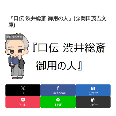
『口伝 渋井総斎 御用の人』(@岡田茂吉文
庫)
岡田茂吉文庫
X
Facebook
はてブ
Pocket
LINE
コピー