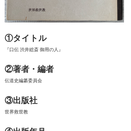
①タイトル
『口伝 渋井総斎 御用の人』
②著者・編者
伝道史編纂委員会
③出版社
世界救世教