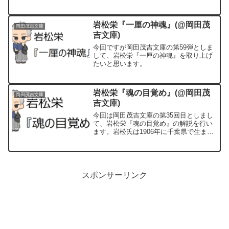
年祭を記念して刊行された歌集でして、
岡田よしが詠んだ約800首の歌が収録さ
れています。
岩松栄『一厘の神魂』(@岡田茂
岡田茂吉文庫
吉文庫)
今回ですが岡田茂吉文庫の第59弾としま
して、岩松栄『一厘の神魂』を取り上げ
たいと思います。
岩松栄『魂の目覚め』(@岡田茂
岡田茂吉文庫
吉文庫)
今回は岡田茂吉文庫の第35回目としまし
て、岩松栄『魂の目覚め』の解説を行い
ます。岩松氏は1906年に千葉県で生まれ
まして、1940年に世界救世教に入信しま
した。その後、専従となり教団の要職を
歴任し、本書出版時の肩書は相談役とな
っています。
スポンサーリンク