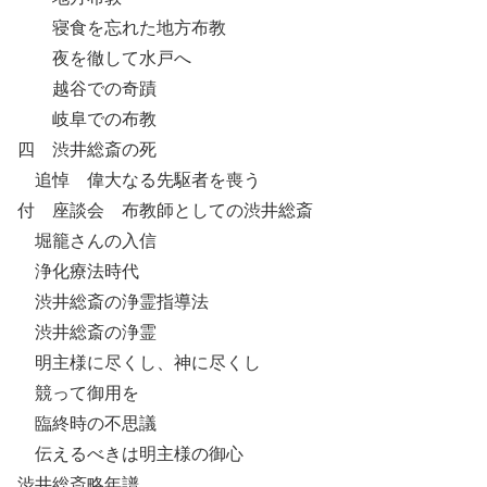
寝食を忘れた地方布教
夜を徹して水戸へ
越谷での奇蹟
岐阜での布教
四 渋井総斎の死
追悼 偉大なる先駆者を喪う
付 座談会 布教師としての渋井総斎
堀籠さんの入信
浄化療法時代
渋井総斎の浄霊指導法
渋井総斎の浄霊
明主様に尽くし、神に尽くし
競って御用を
臨終時の不思議
伝えるべきは明主様の御心
渋井総斎略年譜