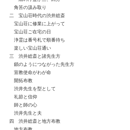
角筈の汲み取り
二 宝山荘時代の渋井総斎
宝山荘に修業に上がって
宝山荘ご在宅の日
浄霊は番号札で順番待ち
楽しい宝山荘通い
三 渋井総斎と諸先生方
鎖のようにつながった先生方
宣教使命がわが命
開拓布教
渋井先生を型として
礼節と信仰
師と師の心
渋井先生と夫
四 渋井総斎と地方布教
地方布教