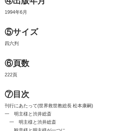
④出版年月
1994年6月
⑤サイズ
四六判
⑥頁数
222頁
⑦目次
刊行にあたって(世界救世教総長 松本康嗣)
一 明主様と渋井総斎
一 明主様と渋井総斎
観音様と明主様が一つに