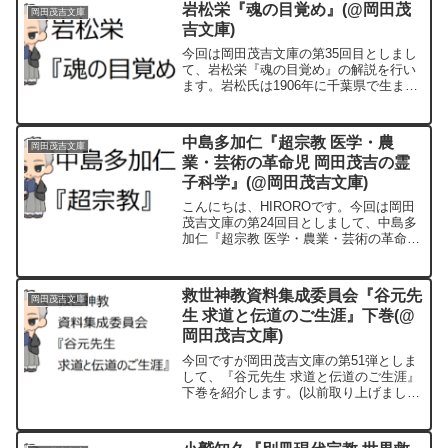
岩松栄『魂の目覚め』(@岡田茂
岡田茂吉文庫
吉文庫)
今回は岡田茂吉文庫の第35回目としまし
て、岩松栄『魂の目覚め』の解説を行い
ます。岩松氏は1906年に千葉県で生まれ
まして、1940年に世界救世教に入信しま
した。その後、専従となり教団の要職を
歴任し、本書出版時の肩書は相談役とな
中島多加仁『超宗教 医学・農
岡田茂吉文庫
っています。
業・芸術の革命児 岡田茂吉の霊
子科学』(@岡田茂吉文庫)
こんにちは、HIROROです。今回は岡田
茂吉文庫の第24回目としまして、中島多
加仁『超宗教 医学・農業・芸術の革命児
岡田茂吉の霊子科学』を紹介します。(前
回に続いて分派教団側の本の紹介となり
ます) 著者の中島多加仁氏は一元化で離
救世神教資料集成委員会『谷元先
岡田茂吉文庫
脱した大栄...
生 求道と伝道のご生涯』下巻(@
岡田茂吉文庫)
今回ですが岡田茂吉文庫の第51弾としま
して、『谷元先生 求道と伝道のご生涯』
下巻を紹介します。(以前取り上げました
上巻の続きとなります)