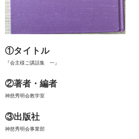
①タイトル
『会主様ご講話集 一』
②著者・編者
神慈秀明会教学室
③出版社
神慈秀明会事業部