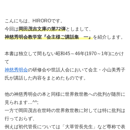
こんにちは、HIROROです。
今回は
岡田茂吉文庫の第72弾
としまして、
神慈秀明会教学室『会主様ご講話集 一』
を紹介します。
本書は独立して間もない昭和45～46年(1970～1年)にかけ
て
神慈秀明会
の研修会や世話人会において会主・小山美秀子
氏が講話した内容をまとめたものです。
他の神慈秀明会の本と同様に世界救世教への批判が随所に
見られます…^^;
一方で岡田茂吉在世時の世界救世教に対しては特に批判は
行っておらず、
例えば初代管長については「大草管長先生」など尊称で表