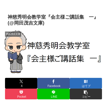
神慈秀明会教学室『会主様ご講話集 一』
(@岡田茂吉文庫)
岡田茂吉文庫
X
Facebook
はてブ
Pocket
LINE
コピー