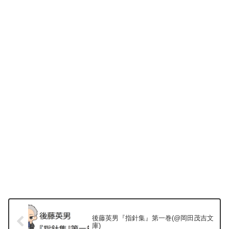
後藤英男『指針集』第一巻(@岡田茂吉文
庫)