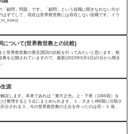
問題
の「顧問」問題」です。「顧問」という役職に聞きなれない方が
のはずでして、現在は世界救世教には存在しない役職です。イラ
_iroiro)
詞について(世界救世教との比較)
まと世界救世教の善言讃詞の比較を行ってみたいと思います。救
で祭典を公開されていますので、最新(2023年5月1日)の分から聞き
た。
の生涯
解説します。本来であれば『東方之光』上・下巻（1000頁）を
だけ整理すると３点にまとめられます。１．大きく4時期に分類さ
に区分される３．今の世界救世教の土台を作ったのは④－３ 発展