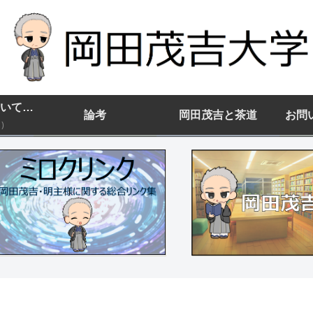
岡田茂吉大学について(まずはココから)
論考
岡田茂吉と茶道
お問
)