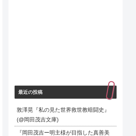
最近の投稿
敦澤晃『私の見た世界救世教暗闘史』
(@岡田茂吉文庫)
『岡田茂吉ー明主様が目指した真善美