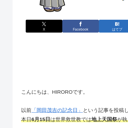
X
Facebook
はてブ
こんにちは、HIROROです。
以前
「岡田茂吉の記念日」
という記事を投稿
本日
6月15日
は世界救世教では
地上天国祭
が執