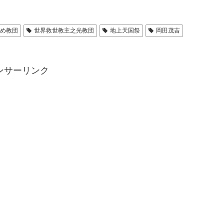
のめ教団
世界救世教主之光教団
地上天国祭
岡田茂吉
ンサーリンク