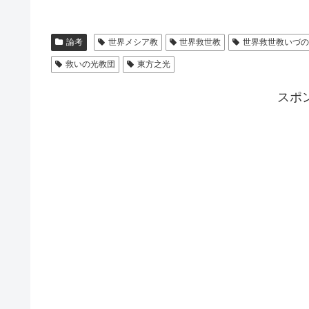
論考
世界メシア教
世界救世教
世界救世教いづ
救いの光教団
東方之光
スポ