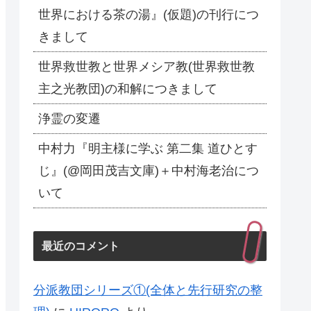
世界における茶の湯』(仮題)の刊行につ
きまして
世界救世教と世界メシア教(世界救世教
主之光教団)の和解につきまして
浄霊の変遷
中村力『明主様に学ぶ 第二集 道ひとす
じ』(@岡田茂吉文庫)＋中村海老治につ
いて
最近のコメント
分派教団シリーズ①(全体と先行研究の整