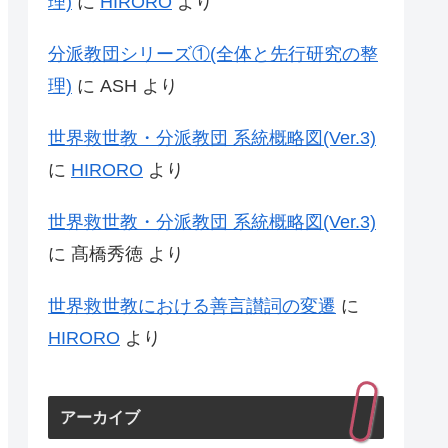
理)
に
HIRORO
より
分派教団シリーズ①(全体と先行研究の整
理)
に
ASH
より
世界救世教・分派教団 系統概略図(Ver.3)
に
HIRORO
より
世界救世教・分派教団 系統概略図(Ver.3)
に
髙橋秀徳
より
世界救世教における善言讃詞の変遷
に
HIRORO
より
アーカイブ