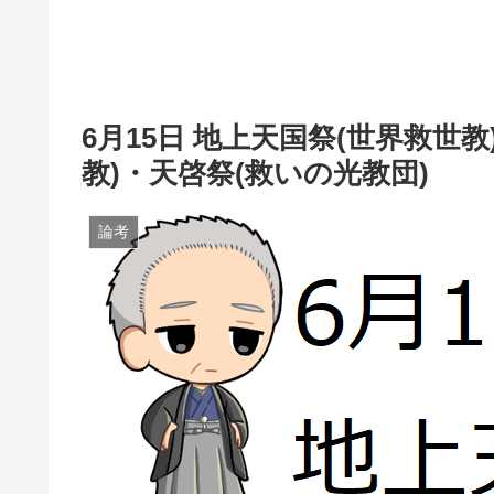
6月15日 地上天国祭(世界救世
教)・天啓祭(救いの光教団)
論考