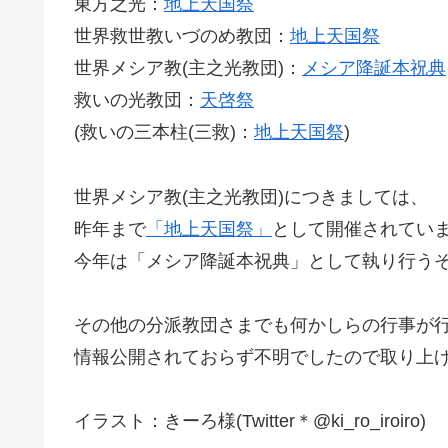
東方之光：
地上天国祭
世界救世教いづのめ教団：
地上天国祭
世界メシア教(主之光教団)：
メシア降誕本祝典
救いの光教団：
天啓祭
(救いの三本柱(三救)：
地上天国祭
)
世界メシア教(主之光教団)につきましては、
昨年まで
「地上天国祭」
として開催されてい
今年は「メシア降誕本祝典」として執り行う
その他の分派教団さまでも何かしらの行事が
情報公開されておらず不明でしたので取り上げ
イラスト：きーろ様(Twitter＊@ki_ro_iroiro)