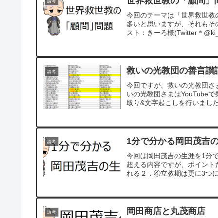
世界救世教の「顧問」
論考
今回のテーマは「世界救世教
多いと思いますが、それもそ
スト：きーろ様(Twitter＊@ki_ro
救いの光教団の善言讃
論考
今回ですが、救いの光教団さ
いの光教団さまはYouTube
取り&文字起こしを行いまし
1分で分かる岡田茂吉
論考
今回は岡田茂吉の生涯を1分で
超える内容ですが、ポイント
れる２．④立教期は更に3つ
期のわずか8年間
岡田商店と丸茂商店
論考