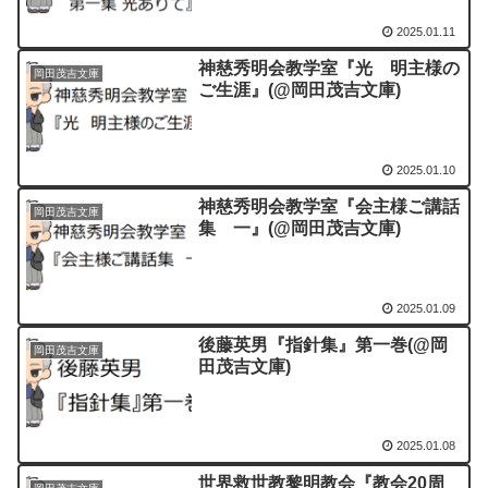
2025.01.11
神慈秀明会教学室『光 明主様の
岡田茂吉文庫
ご生涯』(@岡田茂吉文庫)
2025.01.10
神慈秀明会教学室『会主様ご講話
岡田茂吉文庫
集 一』(@岡田茂吉文庫)
2025.01.09
後藤英男『指針集』第一巻(@岡
岡田茂吉文庫
田茂吉文庫)
2025.01.08
世界救世教黎明教会『教会20周