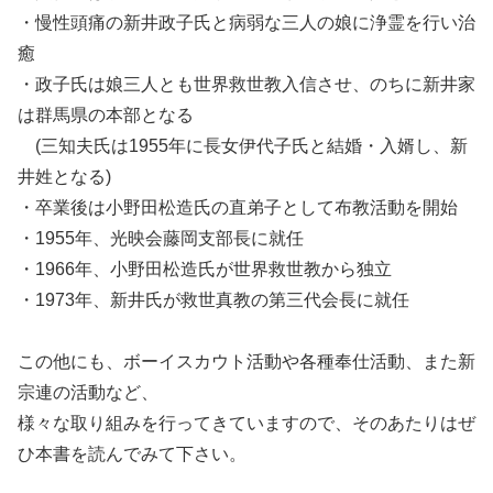
・慢性頭痛の新井政子氏と病弱な三人の娘に浄霊を行い治
癒
・政子氏は娘三人とも世界救世教入信させ、のちに新井家
は群馬県の本部となる
(三知夫氏は1955年に長女伊代子氏と結婚・入婿し、新
井姓となる)
・卒業後は小野田松造氏の直弟子として布教活動を開始
・1955年、光映会藤岡支部長に就任
・1966年、小野田松造氏が世界救世教から独立
・1973年、新井氏が救世真教の第三代会長に就任
この他にも、ボーイスカウト活動や各種奉仕活動、また新
宗連の活動など、
様々な取り組みを行ってきていますので、そのあたりはぜ
ひ本書を読んでみて下さい。