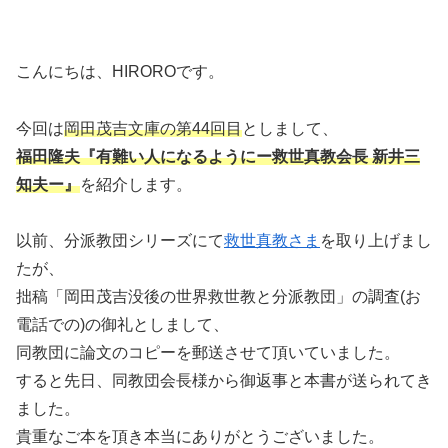
こんにちは、HIROROです。
今回は
岡田茂吉文庫の第44回目
としまして、
福田隆夫『有難い人になるようにー救世真教会長 新井三
知夫ー』
を紹介します。
以前、分派教団シリーズにて
救世真教さま
を取り上げまし
たが、
拙稿「岡田茂吉没後の世界救世教と分派教団」の調査(お
電話での)の御礼としまして、
同教団に論文のコピーを郵送させて頂いていました。
すると先日、同教団会長様から御返事と本書が送られてき
ました。
貴重なご本を頂き本当にありがとうございました。