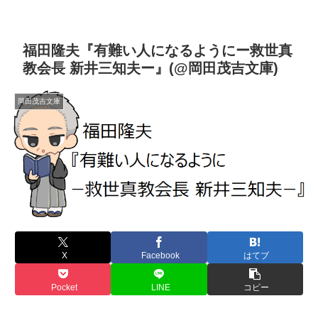
福田隆夫『有難い人になるようにー救世真
教会長 新井三知夫ー』(@岡田茂吉文庫)
岡田茂吉文庫
X
Facebook
はてブ
Pocket
LINE
コピー