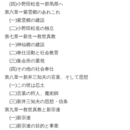
(四)小野田松造ー群馬県へ
第六章ー紫雲郷のあれこれ
(一)紫雲郷の建設
(二)小野田松造の独立
第七章ー新生ー救世真教
(一)神仙郷の建設
(二)奉仕活動と社会教育
(三)集会所の重視
(四)その他の社会奉仕
第八章ー新井三知夫の言葉、そして思想
(一)この世は忍土
(二)言葉の狩人、魔術師
(三)新井三知夫の思想・信条
第九章ー救世真教と新宗連
(一)新宗連
(二)新宗連の目的と事業