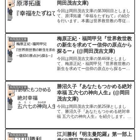
岡田茂吉文庫)
今回は岡田茂吉文庫の第39回目としまし
て、原澤拓廬『幸福をたずねて』の紹介
を行います。本書は世界救世教の専従者
であった原澤拓廬氏の著書で、肺炎にか
かり絶望の底でその後に師となる渡辺勝
市氏と出会ったこと、浄霊により自身の
梅原正紀・福岡甲兒『世界救世教
岡田茂吉文庫
肺炎も治り、専従者として布教したこと
の新生を求めてー信仰の原点から
などの体験談が記されています。
探るー』(@岡田茂吉文庫)
今回は岡田茂吉文庫の第46弾としまし
て、梅原正紀・福岡甲兒『世界救世教の
新生を求めてー信仰の原点から探るー』
(南斗書房、1985年)をとりあげます。本
書は宗教評論家の梅原正紀氏と教団職員
の福岡甲兒氏の対談という形式となって
勝沼久子『あなたもつかめる絶対
岡田茂吉文庫
います。
幸福 五六七の神向人生』(@岡田
茂吉文庫)
今回は岡田茂吉文庫の第25弾としまし
て、勝沼久子『あなたもつかめる絶対幸
福 五六七の神向人生』を紹介します。な
お、今回も世界救世教以外の教団の書籍
でございます。
江川勝利『明主曼陀羅』第一部上
岡田茂吉文庫