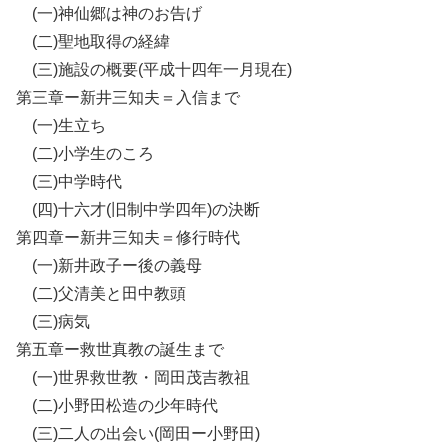
(一)神仙郷は神のお告げ
(二)聖地取得の経緯
(三)施設の概要(平成十四年一月現在)
第三章ー新井三知夫＝入信まで
(一)生立ち
(二)小学生のころ
(三)中学時代
(四)十六才(旧制中学四年)の決断
第四章ー新井三知夫＝修行時代
(一)新井政子ー後の義母
(二)父清美と田中教頭
(三)病気
第五章ー救世真教の誕生まで
(一)世界救世教・岡田茂吉教祖
(二)小野田松造の少年時代
(三)二人の出会い(岡田ー小野田)