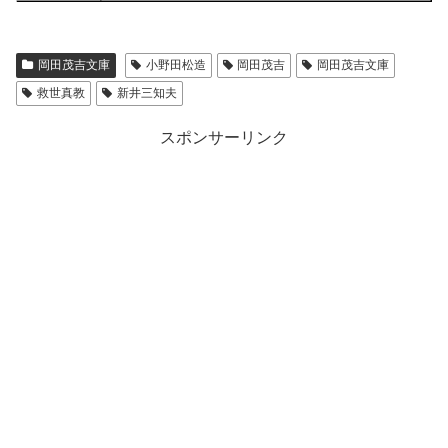
岡田茂吉文庫
小野田松造
岡田茂吉
岡田茂吉文庫
救世真教
新井三知夫
スポンサーリンク