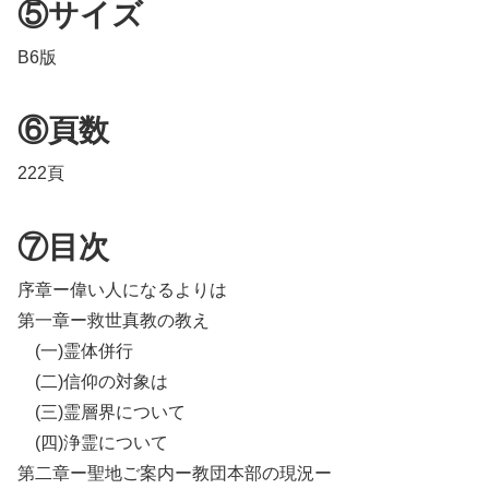
⑤サイズ
B6版
⑥頁数
222頁
⑦目次
序章ー偉い人になるよりは
第一章ー救世真教の教え
(一)霊体併行
(二)信仰の対象は
(三)霊層界について
(四)浄霊について
第二章ー聖地ご案内ー教団本部の現況ー