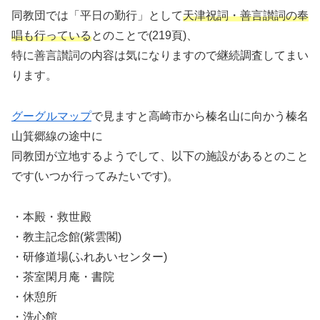
同教団では「平日の勤行」として
天津祝詞・善言讃詞の奉
唱も行っている
とのことで(219頁)、
特に善言讃詞の内容は気になりますので継続調査してまい
ります。
グーグルマップ
で見ますと高崎市から榛名山に向かう榛名
山箕郷線の途中に
同教団が立地するようでして、以下の施設があるとのこと
です(いつか行ってみたいです)。
・本殿・救世殿
・教主記念館(紫雲閣)
・研修道場(ふれあいセンター)
・茶室閑月庵・書院
・休憩所
・洗心館