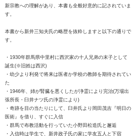
新宗教への理解があり、本書も全般好意的に記されていま
す。
本書から新井三知夫氏の略歴を抜粋しますと以下の通りで
す。
・1930年群馬県中里村に西沢家の十人兄弟の末子として
誕生(※旧姓は西沢)
・幼少より利発で将来は医者か学校の教師を期待されてい
た
・1946年、姉が腎臓を悪くしたが浄霊により完治(万場出
張所長・臼井ナツ氏の浄霊により)
・奇跡を目の当たりにして、臼井氏より岡田茂吉『明日の
医術』を借り、すぐに入信
・群馬で布教活動を行っていた小野田松造氏と邂逅
・入信時は学生で、新井政子氏の家に学友五人と下宿