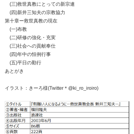
(三)救世真教にとっての新宗連
(四)新井三知夫の宗教協力
第十章ー救世真教の現在
(一)布教
(二)研修の強化・充実
(三)社会への貢献奉仕
(四)年中の恒例行事
(五)平日の勤行
あとがき
イラスト：きーろ様(Twitter＊@ki_ro_iroiro)