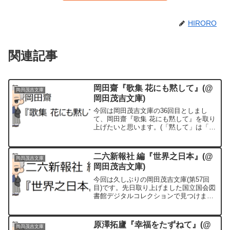
HIRORO
関連記事
岡田齋『歌集 花にも黙して』(@
岡田茂吉文庫
岡田茂吉文庫)
今回は岡田茂吉文庫の36回目としまし
て、岡田齋『歌集 花にも黙して』を取り
上げたいと思います。(「黙して」は「も
だして」と読みます)作者の岡田齋氏は岡
田茂吉の三女でして、母の岡田よ志の跡
を継いで世界救世教の三代教主となった
二六新報社 編『世界之日本』(@
岡田茂吉文庫
方です。
岡田茂吉文庫)
今回は久しぶりの岡田茂吉文庫(第57回
目)です。先日取り上げました国立国会図
書館デジタルコレクションで見つけまし
た二六新報社 編『世界之日本』を紹介し
たいと思います。
原澤拓廬『幸福をたずねて』(@
岡田茂吉文庫