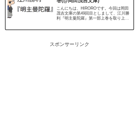
巻(@岡田茂吉文庫)
こんにちは、HIROROです。今回は岡田
茂吉文庫の第49回目としまして、江川勝
利『明主曼陀羅』第一部上巻を取り上げ
ます。『明主曼陀羅』は第一部上巻・第
一部下巻・第二部の計3冊で構成されてい
まして、今回はそのうち第一部上巻の紹
介を行います。本...
スポンサーリンク