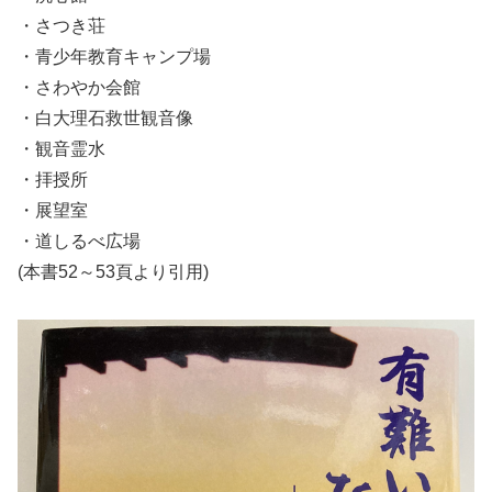
・さつき荘
・青少年教育キャンプ場
・さわやか会館
・白大理石救世観音像
・観音霊水
・拝授所
・展望室
・道しるべ広場
(本書52～53頁より引用)