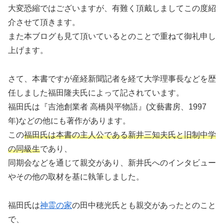
大変恐縮ではございますが、有難く頂戴しましてこの度紹
介させて頂きます。
また本ブログも見て頂いているとのことで重ねて御礼申し
上げます。
さて、本書ですが産経新聞記者を経て大学理事長などを歴
任しました福田隆夫氏によって記されています。
福田氏は『吉池創業者 高橋與平物語』(文藝書房、1997
年)などの他にも著作があります。
この
福田氏は本書の主人公である新井三知夫氏と旧制中学
の同級生
であり、
同期会などを通じて親交があり、新井氏へのインタビュー
やその他の取材を基に執筆しました。
福田氏は
神霊の家
の田中穂光氏とも親交があったとのこと
で、