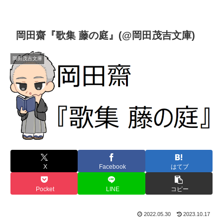
岡田齋『歌集 藤の庭』(@岡田茂吉文庫)
岡田茂吉文庫
X
Facebook
はてブ
Pocket
LINE
コピー
2022.05.30
2023.10.17