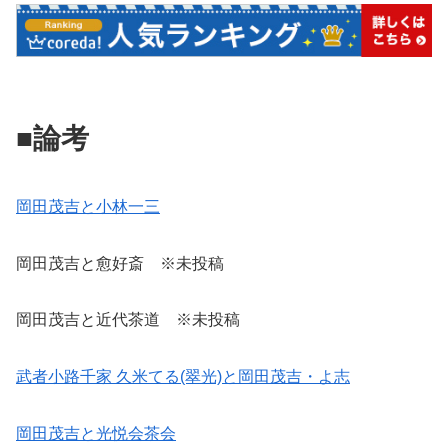
■論考
岡田茂吉と小林一三
岡田茂吉と愈好斎 ※未投稿
岡田茂吉と近代茶道 ※未投稿
武者小路千家 久米てる(翠光)と岡田茂吉・よ志
岡田茂吉と光悦会茶会