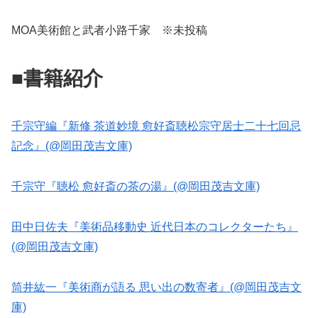
MOA美術館と武者小路千家 ※未投稿
■書籍紹介
千宗守編『新修 茶道妙境 愈好斎聴松宗守居士二十七回忌
記念』(@岡田茂吉文庫)
千宗守『聴松 愈好斎の茶の湯』(@岡田茂吉文庫)
田中日佐夫『美術品移動史 近代日本のコレクターたち』
(@岡田茂吉文庫)
筒井紘一『美術商が語る 思い出の数寄者』(@岡田茂吉文
庫)