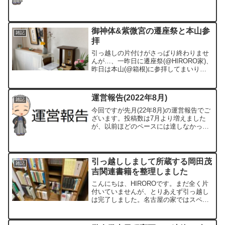
で続けられましたのは岡田茂吉大学を応
援して下さる皆様のおかげです。本当に
ありがとうございます。心より感謝申し
上げます。
御神体&紫微宮の遷座祭と本山参
雑記
拝
引っ越しの片付けがさっぱり終わりませ
んが…、一昨日に遷座祭(@HIRORO家)、
昨日は本山(@箱根)に参拝してまいりま
した。
運営報告(2022年8月)
雑記
今回ですが先月(22年8月)の運営報告でご
ざいます。投稿数は7月より増えました
が、以前ほどのペースには達しなかった
のですが、なぜかPV数が過去最高の3000
を超えました^^;
引っ越ししまして所蔵する岡田茂
雑記
吉関連書籍を整理しました
こんにちは、HIROROです。まだ全く片
付いていませんが、とりあえず引っ越し
は完了しました。名古屋の家ではスペー
スの問題でバラバラに保管していました
本をこの度、一箇所に纏めて整理しまし
た！(一部関係ないものも写ってますが