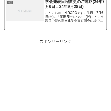
学会発表日程変更のご連絡(24年7
雑記
^^;)ちなみにこの...
月6日→24年9月28日)
こんにちは、HIROROです。先日、7月6
日(土)に「岡田茂吉について(仮)」という
題目で茶の湯文化学会東京例会の場で学
会発表するとお伝えしましたが、私が体
調を崩してしまい、9月28日(土)に日程を
変更していただきました。ご予定されて
いた方...
スポンサーリンク