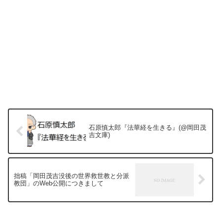
石原慎太郎『法華経を生きる』(@岡田茂
吉文庫)
拙稿「岡田茂吉没後の世界救世教と分派
教団」のWeb公開につきまして