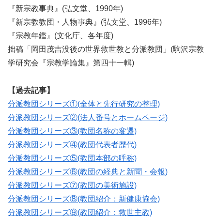
『新宗教事典』(弘文堂、1990年)
『新宗教教団・人物事典』(弘文堂、1996年)
『宗教年鑑』(文化庁、各年度)
拙稿「岡田茂吉没後の世界救世教と分派教団」(駒沢宗教
学研究会『宗教学論集』第四十一輯)
【過去記事】
分派教団シリーズ①(全体と先行研究の整理)
分派教団シリーズ②(法人番号とホームページ)
分派教団シリーズ③(教団名称の変遷)
分派教団シリーズ④(教団代表者歴代)
分派教団シリーズ⑤(教団本部の呼称)
分派教団シリーズ⑥(教団の経典と新聞・会報)
分派教団シリーズ⑦(教団の美術施設)
分派教団シリーズ⑧(教団紹介：新健康協会)
分派教団シリーズ⑨(教団紹介：救世主教)