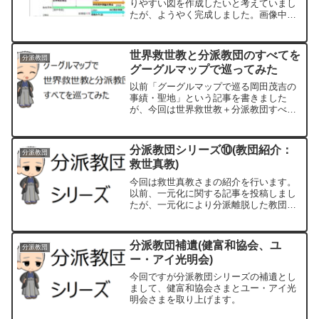
りやすい図を作成したいと考えていまし
たが、ようやく完成しました。画像中に
「©岡田茂吉大学」と記載しています
が、大幅な加工を行わない限りフリーで
使っていただいて結構です(^^)
世界救世教と分派教団のすべてを
分派教団
グーグルマップで巡ってみた
以前「グーグルマップで巡る岡田茂吉の
事績・聖地」という記事を書きました
が、今回は世界救世教＋分派教団すべて
をグーグルマップ＋ストリートビューで
見てみました！
分派教団シリーズ⑩(教団紹介：
分派教団
救世真教)
今回は救世真教さまの紹介を行います。
以前、一元化に関する記事を投稿しまし
たが、一元化により分派離脱した教団の
先駆けとなったのが、この救世真教さま
(旧・光映教会)です。
分派教団補遺(健富和協会、ユ
分派教団
ー・アイ光明会)
今回ですが分派教団シリーズの補遺とし
まして、健富和協会さまとユー・アイ光
明会さまを取り上げます。