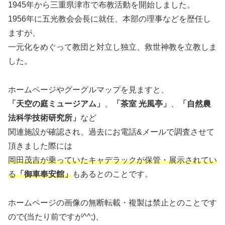
1945年から三重県津市で布教活動を開始しました。
1956年に五光教会会長に就任、本部の理事などを歴任し
ますが、
一元化をめぐって教団と対立し独立、救世神教を立教しま
した。
ホームページやグーグルマップを見ますと、
「天空の庭ミュージアム」
、
「茶室 光風亭」
、
「自然農
法科学技術研究所」
など
関連施設が確認され、過去にお電話&メールで調査させて
頂きました際には
岡田茂吉が乗っていたキャデラックが保管・展示されてい
る
「御車奉安館」
もあるとのことです。
ホームページの画像の無断転載・複製は禁止とのことです
ので(当たり前ですが^^;)、