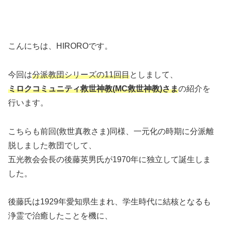
こんにちは、HIROROです。
今回は
分派教団シリーズの11回目
としまして、
ミロクコミュニティ救世神教(MC救世神教)さま
の紹介を
行います。
こちらも前回(救世真教さま)同様、一元化の時期に分派離
脱しました教団でして、
五光教会会長の後藤英男氏が1970年に独立して誕生しま
した。
後藤氏は1929年愛知県生まれ、学生時代に結核となるも
浄霊で治癒したことを機に、