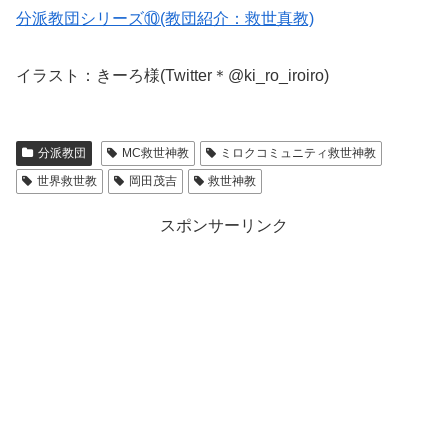
分派教団シリーズ⑩(教団紹介：救世真教)
イラスト：きーろ様(Twitter＊@ki_ro_iroiro)
分派教団
MC救世神教
ミロクコミュニティ救世神教
世界救世教
岡田茂吉
救世神教
スポンサーリンク