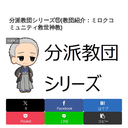
分派教団シリーズ⑪(教団紹介：ミロクコ
ミュニティ救世神教)
分派教団
X
Facebook
はてブ
Pocket
LINE
コピー