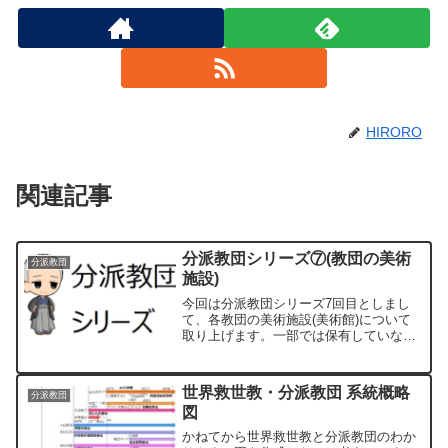
HIRORO
関連記事
分派教団シリーズ⑦(教団の美術
分派教団
施設)
今回は分派教団シリーズ7回目としまし
て、各教団の美術施設(美術館)について
取り上げます。一部では保有していない
教団もありますが、美術館としてオープ
ンしているところは岡田茂吉の書画だけ
でなく一般的な美術品も収集し地域の皆
世界救世教・分派教団 系統概略
分派教団
さまに開放するなど社会的な役割も果た
図
しています。
かねてから世界救世教と分派教団のわか