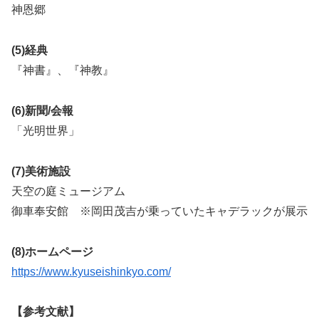
神恩郷
(5)経典
『神書』、『神教』
(6)新聞/会報
「光明世界」
(7)美術施設
天空の庭ミュージアム
御車奉安館 ※岡田茂吉が乗っていたキャデラックが展示
(8)ホームページ
https://www.kyuseishinkyo.com/
【参考文献】