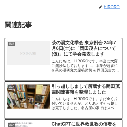
HIRORO
関連記事
茶の湯文化学会 東京例会 24年7
雑記
月6日(土)に「岡田茂吉について
(仮)」にて学会発表します
こんにちは、HIROROです。本当に大変
ご無沙汰しております…。本業が超多忙
& 茶の湯研究の原稿締切 & 岡田茂吉の新
規プロジェクト対応で心身共に疲弊して
ますが、取り急ぎ近況報告(生存報告？)
でございます。タイトルの通り、7月6日
引っ越ししまして所蔵する岡田茂
雑記
に学会発...
吉関連書籍を整理しました
こんにちは、HIROROです。まだ全く片
付いていませんが、とりあえず引っ越し
は完了しました。名古屋の家ではスペー
スの問題でバラバラに保管していました
本をこの度、一箇所に纏めて整理しまし
た！(一部関係ないものも写ってますが
ChatGPTに世界救世教の信者を
雑記
^^;)ちなみにこの...