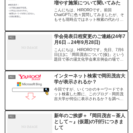
増やす施策について聞いてみた
こんにちは、HIROROです。前回
ChatGPTに色々質問してみましたが、そ
もそも現時点ではネット検索の代わりに
使うのは適していないというのが通説と
のことで、具体的な提案をお願いしてみ
ました。今回は「深津式」質問術でトラ
学会発表日程変更のご連絡(24年7
雑記
イしてみました。
月6日→24年9月28日)
こんにちは、HIROROです。先日、7月6
日(土)に「岡田茂吉について(仮)」という
題目で茶の湯文化学会東京例会の場で学
会発表するとお伝えしましたが、私が体
調を崩してしまい、9月28日(土)に日程を
変更していただきました。ご予定されて
インターネット検索で岡田茂吉大
雑記
いた方...
学が表示されるか？
今回ですが、いくつかのキーワードでネ
ット検索した際に、このブログ・岡田茂
吉大学が何位に表示されるか？を調べて
みました。
新年のご挨拶＋『岡田茂吉～茶人
雑記
として～』(仮題)の刊行につきま
して