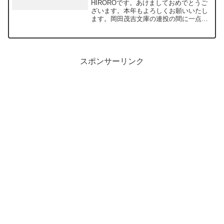
HIROROです。あけましておめでとうご
ざいます。本年もよろしくお願いいたし
ます。岡田茂吉文庫の連投の間に一点告
知を挟ませてください。実は現在『岡田
茂吉～茶人として～』(仮題)を執筆中で
して、今年2025年の前半(できれば6月15
日)に某出...
スポンサーリンク