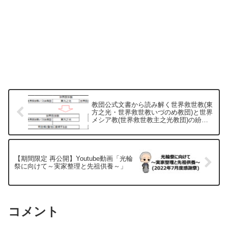
教団公式文書から読み解く世界救世教(東
方之光・世界救世教いづのめ教団)と世界
メシア教(世界救世教主之光教団)の紛争
について(2) 令和5年6月28日付 世界救世
教発行書面「「全面勝訴」のお知らせ」
より
【期間限定 再公開】Youtube動画「光輪
祭に向けて～実家整理と先祖供養～」
コメント