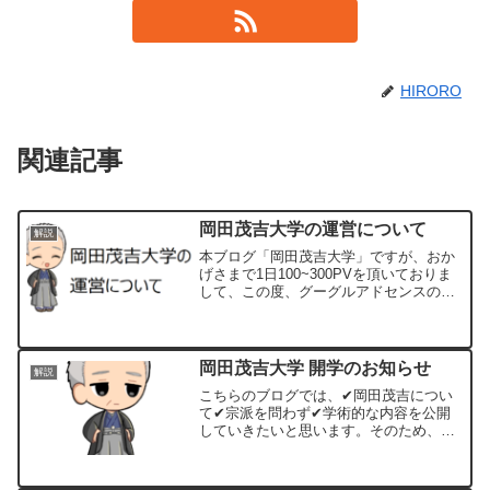
HIRORO
関連記事
岡田茂吉大学の運営について
解説
本ブログ「岡田茂吉大学」ですが、おか
げさまで1日100~300PVを頂いておりま
して、この度、グーグルアドセンスの承
認を得ることができました！ひとえに皆
様のおかげでございます。改めまして感
謝申し上げます。
岡田茂吉大学 開学のお知らせ
解説
こちらのブログでは、✔岡田茂吉につい
て✔宗派を問わず✔学術的な内容を公開
していきたいと思います。そのため、①
他宗教・他宗派の批判・意見はしません
②浄霊・自然農法・美術文化の報告、そ
れらに関する奇跡体験の紹介はしません