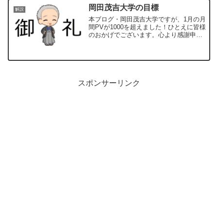
③み教え・論文の紹介はしませんので、
岡田茂吉大学の目標
解説
ご了承のほどお願いします。
本ブログ・岡田茂吉大学ですが、1月の月
間PVが1000を超えました！ひとえに皆様
のおかげでございます。心より感謝申し
上げます。■岡田茂吉大学の目標①月間
10万PV②SNSフォロワー合計1万人③書
籍化
スポンサーリンク