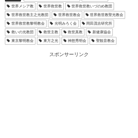
世界メシア教
世界救世教
世界救世教いづのめ教団
世界救世教主之光教団
世界救世教会
世界救世教聖光教会
世界救世教黎明教会
光明みろく会
岡田茂吉研究所
救いの光教団
救世主教
救世真教
新健康協会
東京黎明教会
東方之光
神慈秀明会
聖観音教会
スポンサーリンク