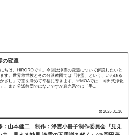
霊の変遷
にちは、HIROROです。今回は浄霊の変遷について解説したいと
います。世界救世教とその分派教団では「浄霊」という、いわゆる
かざし」で霊を浄めて幸福に導きます。※MOAでは「岡田式浄化
」、また分派教団ではないですが真光系では「手...
2025.01.16
修：山本健二 制作：浄霊小冊子制作委員会『見え