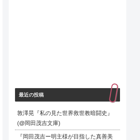
最近の投稿
敦澤晃『私の見た世界救世教暗闘史』
(@岡田茂吉文庫)
『岡田茂吉ー明主様が目指した真善美