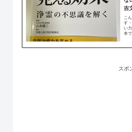
な
吉
こん
す・
い力
本で
スポ