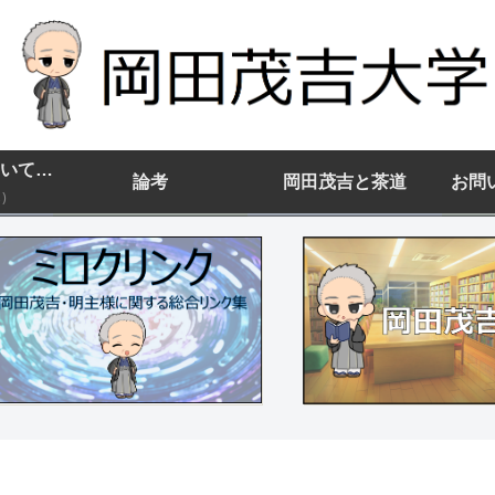
岡田茂吉大学について(まずはココから)
論考
岡田茂吉と茶道
お問
)