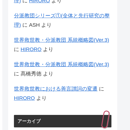
理)
に
HIRORO
より
分派教団シリーズ①(全体と先行研究の整
理)
に
ASH
より
世界救世教・分派教団 系統概略図(Ver.3)
に
HIRORO
より
世界救世教・分派教団 系統概略図(Ver.3)
に
髙橋秀徳
より
世界救世教における善言讃詞の変遷
に
HIRORO
より
アーカイブ