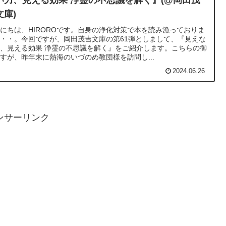
い力、見える効果 浄霊の不思議を解く』(@岡田茂
文庫)
にちは、HIROROです。自身の浄化対策で本を読み漁っておりま
・・。今回ですが、岡田茂吉文庫の第61弾としまして、『見えな
、見える効果 浄霊の不思議を解く』をご紹介します。こちらの御
すが、昨年末に熱海のいづのめ教団様を訪問し...
2024.06.26
ンサーリンク