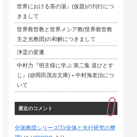
世界における茶の湯』(仮題)の刊行につ
きまして
世界救世教と世界メシア教(世界救世教
主之光教団)の和解につきまして
浄霊の変遷
中村力『明主様に学ぶ 第二集 道ひとす
じ』(@岡田茂吉文庫)＋中村海老治につ
いて
最近のコメント
分派教団シリーズ①(全体と先行研究の整