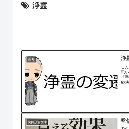
浄霊
浄
論考
こん
思
「手
療法
監
岡田茂吉文庫