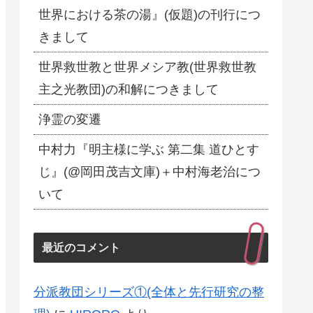
世界における茶の湯』(仮題)の刊行につ
きまして
世界救世教と世界メシア教(世界救世教
主之光教団)の和解につきまして
浄霊の変遷
中村力『明主様に学ぶ 第二集 道ひとす
じ』(@岡田茂吉文庫)＋中村海老治につ
いて
最近のコメント
分派教団シリーズ①(全体と先行研究の整