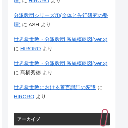
理)
に
HIRORO
より
分派教団シリーズ①(全体と先行研究の整
理)
に
ASH
より
世界救世教・分派教団 系統概略図(Ver.3)
に
HIRORO
より
世界救世教・分派教団 系統概略図(Ver.3)
に
髙橋秀徳
より
世界救世教における善言讃詞の変遷
に
HIRORO
より
アーカイブ