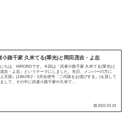
者小路千家 久米てる(翠光)と岡田茂吉・よ志
にちは、HIROROです。今回は「武者小路千家 久米てる(翠光)と
田茂吉・よ志」というテーマにしました。先日、メンバーの方に
上天国』(1962年2・3月合併号「二代様をお偲びする」)を貸して
まして、その中に武者小路千家や久米て...
2022.03.24