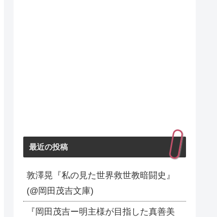
最近の投稿
敦澤晃『私の見た世界救世教暗闘史』
(@岡田茂吉文庫)
『岡田茂吉ー明主様が目指した真善美