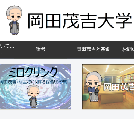
岡田茂吉大学について(まずはココから)
論考
岡田茂吉と茶道
お問
)