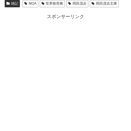
雑記
MOA
世界救世教
岡田茂吉
岡田茂吉文庫
スポンサーリンク