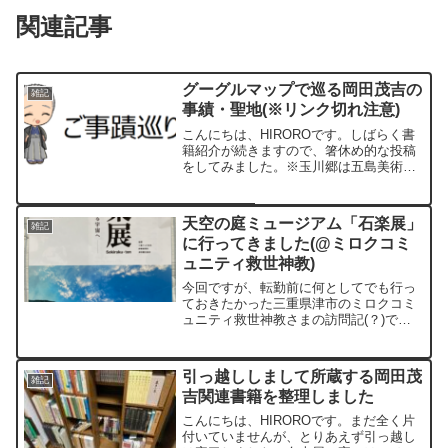
関連記事
グーグルマップで巡る岡田茂吉の
雑記
事績・聖地(※リンク切れ注意)
こんにちは、HIROROです。しばらく書
籍紹介が続きますので、箸休め的な投稿
をしてみました。※玉川郷は五島美術
館、神仙郷は箱根美術館、瑞雲郷はMOA
美術館ですが…それにしてもグーグルマ
ップは優秀ですね。※リンク切れで見ら
天空の庭ミュージアム「石楽展」
雑記
れなくなったらご一報ください
に行ってきました(@ミロクコミ
ュニティ救世神教)
今回ですが、転勤前に何としてでも行っ
ておきたかった三重県津市のミロクコミ
ュニティ救世神教さまの訪問記(？)で
す。ちょうど同教団の天空の庭ミュージ
アムにて「石楽展」が開催されましたの
で、そちらの申し込みを行い7/16に訪
引っ越ししまして所蔵する岡田茂
雑記
問、加えて教団施設の見学も特別に許可
吉関連書籍を整理しました
頂きました。
こんにちは、HIROROです。まだ全く片
付いていませんが、とりあえず引っ越し