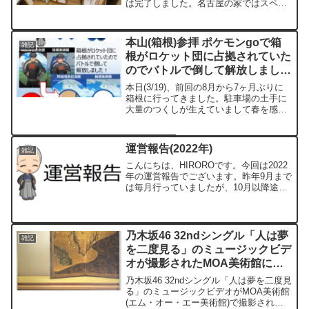
は完了しました。名古屋の家ではスペー
スの問題でバラバラに保管していました
本をこの度、一箇所に纏めて整理しまし
た！(一部関係ないものも写ってますが
本山(箱根)参拝 ポケモンgoで箱
雑記
^^;)ちなみにこの...
根がロケット団に占拠されていた
のでバトルで倒して解放しまし
た！
本日(3/19)、前回の8月から7ヶ月ぶりに
箱根に行ってきました。駐車場の土手に
大量のつくしが生えていまして春を感じ
ました(^^)本当に今更ですがポケモンgo
にハマってまして、ウロウロしながらポ
ケストップ(アイテムをゲットできる場
運営報告(2022年)
雑記
所)を探しましたところ、近辺には4か所
ありましたが、歌碑は茂吉違いでした
こんにちは、HIROROです。今回は2022
(>_<)
年の運営報告でございます。昨年9月まで
は毎月行っていましたが、10月以降途絶
えてしまいましたので、まとめてご報告
します。①PV数②フォロワー数③記事数
④収益(グーグルアドセンス) 単位：円
⑤決算報...
乃木坂46 32ndシングル「人は夢
雑記
を二度見る」のミュージックビデ
オが撮影されたMOA美術館につ
いて
乃木坂46 32ndシングル「人は夢を二度見
る」のミュージックビデオがMOA美術館
(エム・オー・エー美術館)で撮影された