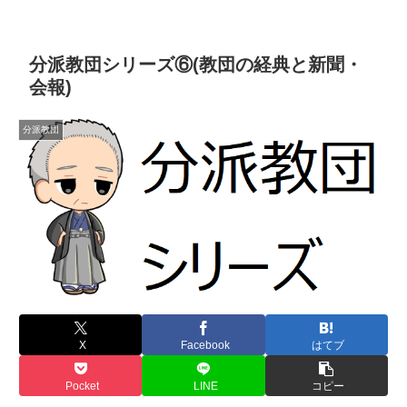
分派教団シリーズ⑥(教団の経典と新聞・
会報)
分派教団
X
Facebook
はてブ
Pocket
LINE
コピー