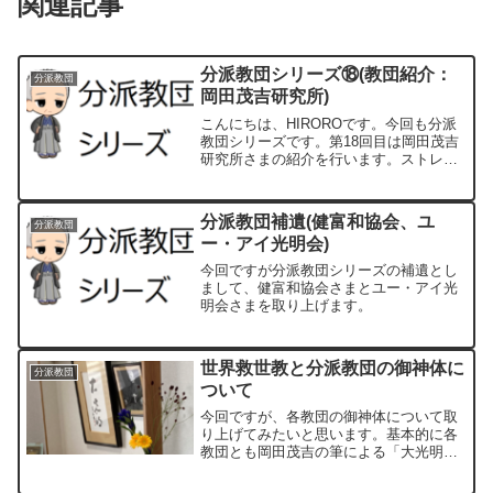
関連記事
分派教団シリーズ⑱(教団紹介：
分派教団
岡田茂吉研究所)
こんにちは、HIROROです。今回も分派
教団シリーズです。第18回目は岡田茂吉
研究所さまの紹介を行います。ストレー
トな教団名称ですが、以前は天聖真美会
と称していました。元は西光教会岩永(宇
品)支部の支部長を務めた岩永佳誉子氏が
分派教団補遺(健富和協会、ユ
分派教団
一元化認証の翌...
ー・アイ光明会)
今回ですが分派教団シリーズの補遺とし
まして、健富和協会さまとユー・アイ光
明会さまを取り上げます。
世界救世教と分派教団の御神体に
分派教団
ついて
今回ですが、各教団の御神体について取
り上げてみたいと思います。基本的に各
教団とも岡田茂吉の筆による「大光明」
や「大光明如来」を御神体としています
が、世界救世教いづのめ教団では二代教