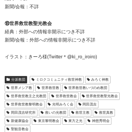
新聞/会報：不詳
⑱世界救世教聖光教会
経典：外部への情報非開示につき不詳
新聞/会報：外部への情報非開示につき不詳
イラスト：きーろ様(Twitter＊@ki_ro_iroiro)
分派教団
ミロクコミュニティ救世神教
みろく神教
世界メシア教
世界救世教
世界救世教いづのめ教団
世界救世教主之光教団
世界救世教会
世界救世教聖光教会
世界救世教黎明教会
光明みろく会
岡田茂吉
岡田茂吉研究所
救いの光教団
救世主教
救世真教
新健康協会
東京黎明教会
東方之光
神慈秀明会
聖観音教会