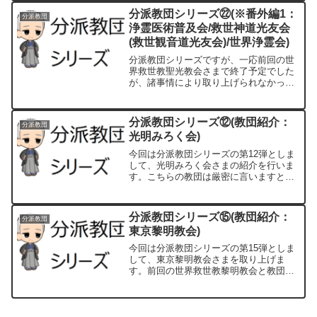
主の筆の「大光明真神」を、新健康協会
分派教団シリーズ㉒(※番外編1：
分派教団
は御尊影(岡田茂吉の写真)など、異なる
浄霊医術普及会/救世神道光友会
ケースもございます。
(救世観音道光友会)/世界浄霊会)
分派教団シリーズですが、一応前回の世
界救世教聖光教会さまで終了予定でした
が、諸事情により取り上げられなかった
以下の教団/団体につきまして、順々にご
紹介してまいりたいと思います。・浄霊
医術普及会/救世神道光友会(救世観音道
分派教団シリーズ⑫(教団紹介：
分派教団
光友会)/世界浄霊会・大夲光之道・宗教
光明みろく会)
法人慈永堂・メシヤ教復興推進教団・結
ノ和（むすひのわ）・救いの三本柱（三
今回は分派教団シリーズの第12弾としま
救）・ヒーリング・レイ・一般社団法人
して、光明みろく会さまの紹介を行いま
浄霊ヒーリング協会/株式会社みろくてら
す。こちらの教団は厳密に言いますと世
す
界救世教からの分派ではなく、前回ご紹
介しましたミロクコミュニティ救世神教
さまから分派した教団となります。
分派教団シリーズ⑮(教団紹介：
分派教団
東京黎明教会)
今回は分派教団シリーズの第15弾としま
して、東京黎明教会さまを取り上げま
す。前回の世界救世教黎明教会と教団名
称が類似していますが、神成教会・牛込
柳町支部長でした長島すゞ子氏は1971年
から世界救世教黎明教会の東京支部とし
て活動を開始しました。