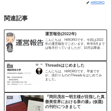
HIRORO
関連記事
運営報告(2022年)
雑記
こんにちは、HIROROです。今回は2022
年の運営報告でございます。昨年9月まで
は毎月行っていましたが、10月以降途絶
えてしまいましたので、まとめてご報告
します。①PV数②フォロワー数③記事数
④収益(グーグルアドセンス) 単位：円
⑤決算報...
Threadsはじめました
雑記
こんにちは、HIROROです。早速です
が、流行りもののThreadsをはじめてみ
ました。
『岡田茂吉ー明主様が目指した真
雑記
善美世界における茶の湯』(仮題)
の刊行につきまして