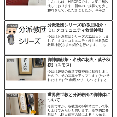
こんにちは、HIROROです。大変ご無沙
汰しております。新年のご挨拶でも少し
触れさせていただきましたが、今年は岡
田茂吉没後70年の年となりますので、ち
ょっと遅れていますが年内刊行を目指し
て執筆中です。まもなく二校を出版社に
分派教団シリーズ⑪(教団紹介：
分派教団
戻しまして、修正さ...
ミロクコミュニティ救世神教)
今回は分派教団シリーズの11回目としま
して、ミロクコミュニティ救世神教(MC
救世神教)さまの紹介を行います。こちら
も前回(救世真教さま)同様、一元化の時
期に分派離脱しました教団でして、五光
教会会長の後藤英男氏が1970年に独立し
御神前献茶・名残の花火・菓子秋
雑記
て誕生しました。
桜(コスモス)
今回は趣味の茶道で御神前に献茶しまし
たので、その写真をアップします(ただそ
れだけです^^;)無理やりこじつけますと、
一応茶碗は岡田茂吉が好んだ仁清の写し
でして、黒釉の平茶碗に花火が描かれた
東福窯 中村能久作の黒仁清 花火です。
世界救世教と分派教団の御神体に
分派教団
ついて
今回ですが、各教団の御神体について取
り上げてみたいと思います。基本的に各
教団とも岡田茂吉の筆による「大光明」