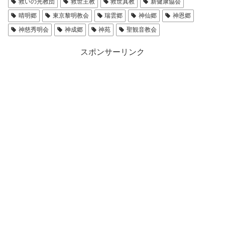
救いの光教団
救世主教
救世真教
新健康協会
晴明郷
東京黎明教会
瑞雲郷
神仙郷
神恩郷
神慈秀明会
神成郷
神苑
聖観音教会
スポンサーリンク