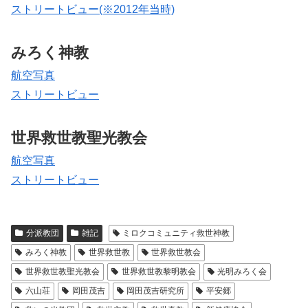
ストリートビュー(※2012年当時)
みろく神教
航空写真
ストリートビュー
世界救世教聖光教会
航空写真
ストリートビュー
分派教団
雑記
ミロクコミュニティ救世神教
みろく神教
世界救世教
世界救世教会
世界救世教聖光教会
世界救世教黎明教会
光明みろく会
六山荘
岡田茂吉
岡田茂吉研究所
平安郷