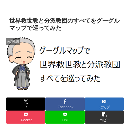
世界救世教と分派教団のすべてをグーグル
マップで巡ってみた
分派教団
X
Facebook
はてブ
Pocket
LINE
コピー