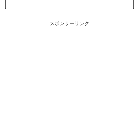
や「大光明如来」を御神体としています
が、世界救世教いづのめ教団では二代教
主の筆の「大光明真神」を、新健康協会
は御尊影(岡田茂吉の写真)など、異なる
ケースもございます。
スポンサーリンク