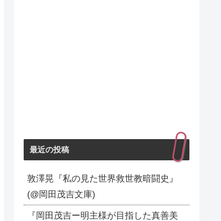
最近の投稿
敦澤晃『私の見た世界救世教暗闘史』
(@岡田茂吉文庫)
『岡田茂吉ー明主様が目指した真善美