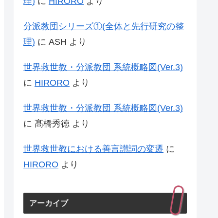
理)
に
HIRORO
より
分派教団シリーズ①(全体と先行研究の整
理)
に
ASH
より
世界救世教・分派教団 系統概略図(Ver.3)
に
HIRORO
より
世界救世教・分派教団 系統概略図(Ver.3)
に
髙橋秀徳
より
世界救世教における善言讃詞の変遷
に
HIRORO
より
アーカイブ