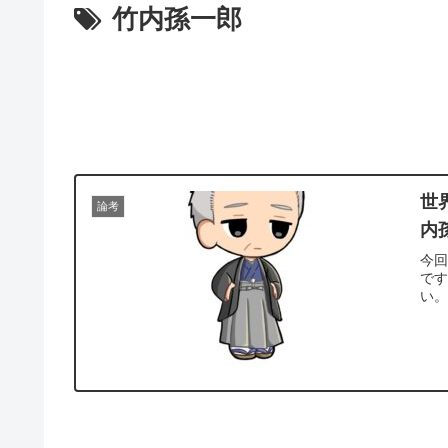
竹内孫一郎
世
論考
内
今回
で
い