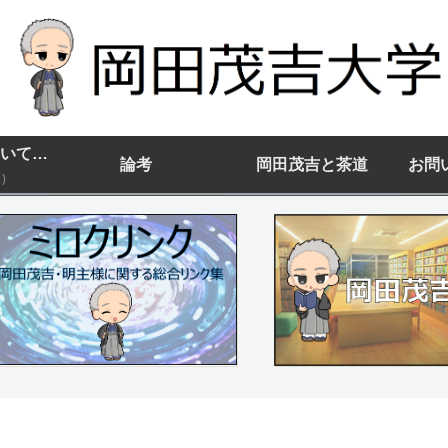
岡田茂吉大学について(まずはココから)
論考
岡田茂吉と茶道
お問
)