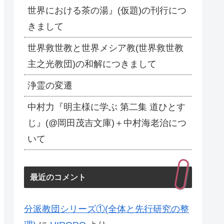
世界における茶の湯』(仮題)の刊行につ
きまして
世界救世教と世界メシア教(世界救世教
主之光教団)の和解につきまして
浄霊の変遷
中村力『明主様に学ぶ 第二集 道ひとす
じ』(@岡田茂吉文庫)＋中村海老治につ
いて
最近のコメント
分派教団シリーズ①(全体と先行研究の整