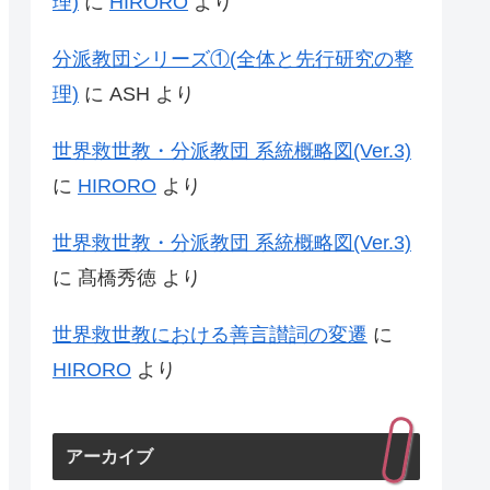
理)
に
HIRORO
より
分派教団シリーズ①(全体と先行研究の整
理)
に
ASH
より
世界救世教・分派教団 系統概略図(Ver.3)
に
HIRORO
より
世界救世教・分派教団 系統概略図(Ver.3)
に
髙橋秀徳
より
世界救世教における善言讃詞の変遷
に
HIRORO
より
アーカイブ