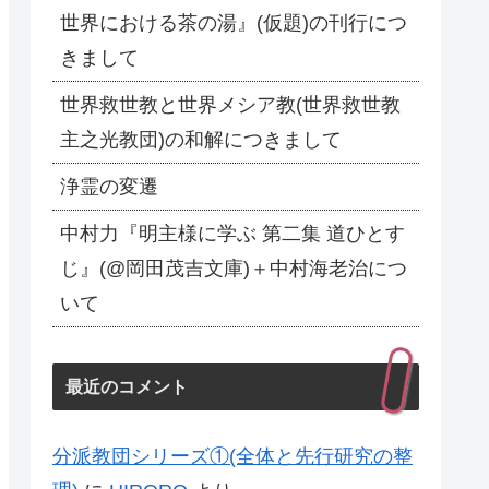
世界における茶の湯』(仮題)の刊行につ
きまして
世界救世教と世界メシア教(世界救世教
主之光教団)の和解につきまして
浄霊の変遷
中村力『明主様に学ぶ 第二集 道ひとす
じ』(@岡田茂吉文庫)＋中村海老治につ
いて
最近のコメント
分派教団シリーズ①(全体と先行研究の整