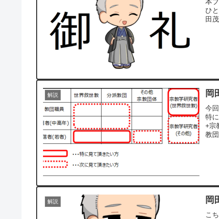
本ブ
ひと
田茂
岡
解説
今
特
+宗
教団
究)
岡
解説
こち