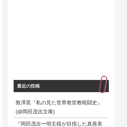
最近の投稿
敦澤晃『私の見た世界救世教暗闘史』
(@岡田茂吉文庫)
『岡田茂吉ー明主様が目指した真善美