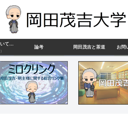
岡田茂吉大学について(まずはココから)
論考
岡田茂吉と茶道
お問
)