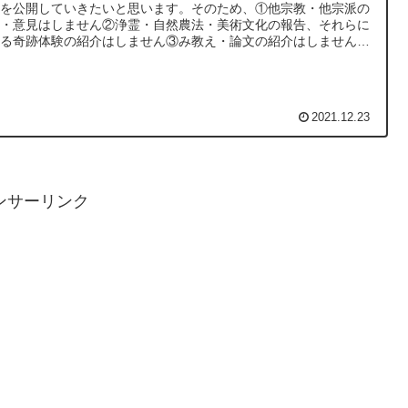
容を公開していきたいと思います。そのため、①他宗教・他宗派の
判・意見はしません②浄霊・自然農法・美術文化の報告、それらに
する奇跡体験の紹介はしません③み教え・論文の紹介はしませんの
、ご了承のほどお願いします。
2021.12.23
ンサーリンク