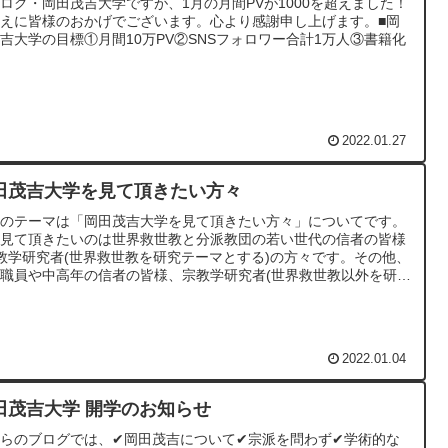
ログ・岡田茂吉大学ですが、1月の月間PVが1000を超えました！
えに皆様のおかげでございます。心より感謝申し上げます。■岡
吉大学の目標①月間10万PV②SNSフォロワー合計1万人③書籍化
2022.01.27
田茂吉大学を見て頂きたい方々
回のテーマは「岡田茂吉大学を見て頂きたい方々」についてです。
に見て頂きたいのは世界救世教と分派教団の若い世代の信者の皆様
教学研究者(世界救世教を研究テーマとする)の方々です。その他、
職員や中高年の信者の皆様、宗教学研究者(世界救世教以外を研
の方々にも、参考となる情報を提供できれば幸いです。
2022.01.04
田茂吉大学 開学のお知らせ
らのブログでは、✔岡田茂吉について✔宗派を問わず✔学術的な