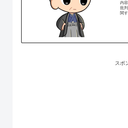
内
批
関
で
スポ