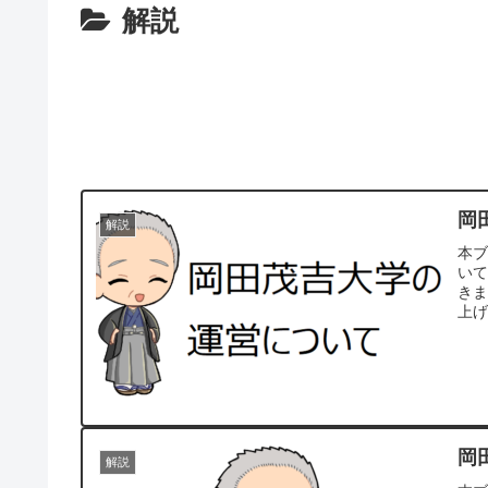
解説
岡
解説
本ブ
い
き
上
岡
解説